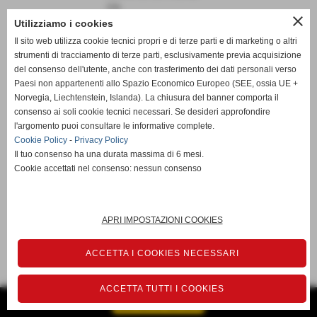
C5)
close
Utilizziamo i cookies
16 reti Levorato Thomas
(OLIMPIA VETERNIGO F.C.)
Il sito web utilizza cookie tecnici propri e di terze parti e di marketing o altri
16 reti Straziota Michele
strumenti di tracciamento di terze parti, esclusivamente previa acquisizione
(MERINGHES ROVIGO C5)
del consenso dell'utente, anche con trasferimento dei dati personali verso
Paesi non appartenenti allo Spazio Economico Europeo (SEE, ossia UE +
News Serie D
Norvegia, Liechtenstein, Islanda). La chiusura del banner comporta il
consenso ai soli cookie tecnici necessari. Se desideri approfondire
l'argomento puoi consultare le informative complete.
⚽⚽⚽⚽⚽⚽⚽⚽⚽⚽
Cookie Policy
-
Privacy Policy
Il tuo consenso ha una durata massima di 6 mesi.
UNDER 21 > calendario <
Cookie accettati nel consenso: nessun consenso
Designazioni Arbitri A.I.A.
10ª giornata Sabato 10 e
Domenica 11/12/2021
ACRAS MURAZZE C5 -
APRI IMPOSTAZIONI COOKIES
VERONA C5 =
4 a 4
Acras Murazze: Ticli Filippo,
ACCETTA I COOKIES NECESSARI
Iorio Federico, Voltolina
Luca, Varisco Gianluca
ACCETTA TUTTI I COOKIES
Verona C5: Panarisi
Francesco (2), Megna
GESTISCI IL TUO SITO