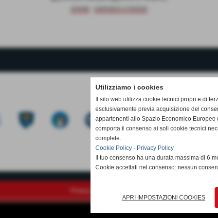
scheda
-
calendario e risultati
Utilizziamo i cookies
Il sito web utilizza cookie tecnici propri e di ter
esclusivamente previa acquisizione del consen
appartenenti allo Spazio Economico Europeo (
comporta il consenso ai soli cookie tecnici ne
complete.
Cookie Policy
-
Privacy Policy
Il tuo consenso ha una durata massima di 6 me
Cookie accettati nel consenso: nessun conse
Privacy Policy
-
Cookie Policy
APRI IMPOSTAZIONI COOKIES