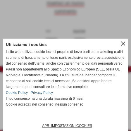
inserisci un nuovo
commento
<<
succe
prece
ssivo
close
Utilizziamo i cookies
dente
>>
Il sito web utilizza cookie tecnici propri e di terze parti e di marketing o altri
strumenti di tracciamento di terze parti, esclusivamente previa acquisizione
del consenso dell'utente, anche con trasferimento dei dati personali verso
Paesi non appartenenti allo Spazio Economico Europeo (SEE, ossia UE +
Norvegia, Liechtenstein, Islanda). La chiusura del banner comporta il
consenso ai soli cookie tecnici necessari. Se desideri approfondire
l'argomento puoi consultare le informative complete.
Cookie Policy
-
Privacy Policy
Il tuo consenso ha una durata massima di 6 mesi.
Cookie accettati nel consenso: nessun consenso
calcioa5time@gmail.com
APRI IMPOSTAZIONI COOKIES