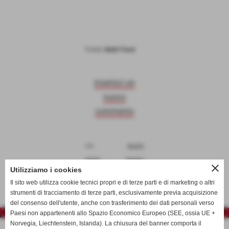
Fonte:
Nadir Pavei
inserisci un
nuovo
commento
<<
succ
prec
essiv
close
Utilizziamo i cookies
eden
o >>
Il sito web utilizza cookie tecnici propri e di terze parti e di marketing o altri
te
strumenti di tracciamento di terze parti, esclusivamente previa acquisizione
del consenso dell'utente, anche con trasferimento dei dati personali verso
Paesi non appartenenti allo Spazio Economico Europeo (SEE, ossia UE +
Norvegia, Liechtenstein, Islanda). La chiusura del banner comporta il