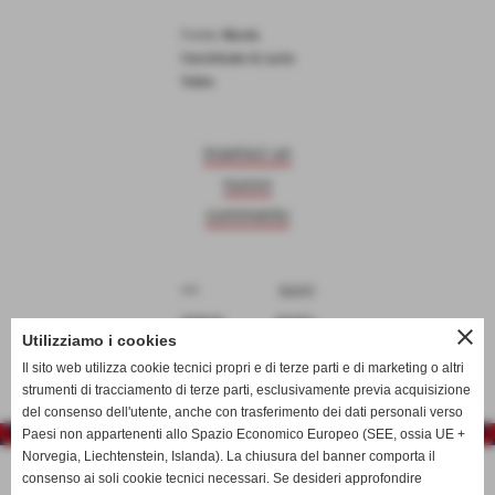
Fonte:
Nicola
Cecchinato & Lucio
Valso
inserisci un
nuovo
commento
<<
succ
prece
essiv
close
Utilizziamo i cookies
dente
o >>
Il sito web utilizza cookie tecnici propri e di terze parti e di marketing o altri
strumenti di tracciamento di terze parti, esclusivamente previa acquisizione
del consenso dell'utente, anche con trasferimento dei dati personali verso
Paesi non appartenenti allo Spazio Economico Europeo (SEE, ossia UE +
Norvegia, Liechtenstein, Islanda). La chiusura del banner comporta il
consenso ai soli cookie tecnici necessari. Se desideri approfondire