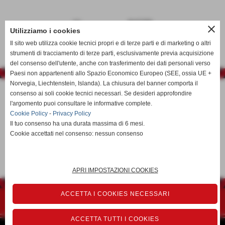
<<
succes
close
Utilizziamo i cookies
preced
sivo >>
Il sito web utilizza cookie tecnici propri e di terze parti e di marketing o altri
ente
strumenti di tracciamento di terze parti, esclusivamente previa acquisizione
del consenso dell'utente, anche con trasferimento dei dati personali verso
Paesi non appartenenti allo Spazio Economico Europeo (SEE, ossia UE +
Norvegia, Liechtenstein, Islanda). La chiusura del banner comporta il
consenso ai soli cookie tecnici necessari. Se desideri approfondire
l'argomento puoi consultare le informative complete.
Cookie Policy
-
Privacy Policy
Il tuo consenso ha una durata massima di 6 mesi.
Cookie accettati nel consenso: nessun consenso
calcioa5time@gmail.com
APRI IMPOSTAZIONI COOKIES
ACCETTA I COOKIES NECESSARI
Privacy Policy
-
Cookie Policy
ACCETTA TUTTI I COOKIES