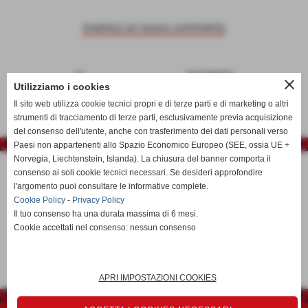
inserisci un nuovo commento
<<
successiv
close
Utilizziamo i cookies
precedent
o >>
Il sito web utilizza cookie tecnici propri e di terze parti e di marketing o altri
e
strumenti di tracciamento di terze parti, esclusivamente previa acquisizione
del consenso dell'utente, anche con trasferimento dei dati personali verso
Paesi non appartenenti allo Spazio Economico Europeo (SEE, ossia UE +
Norvegia, Liechtenstein, Islanda). La chiusura del banner comporta il
consenso ai soli cookie tecnici necessari. Se desideri approfondire
l'argomento puoi consultare le informative complete.
Cookie Policy
-
Privacy Policy
Il tuo consenso ha una durata massima di 6 mesi.
Cookie accettati nel consenso: nessun consenso
calcioa5time@gmail.com
APRI IMPOSTAZIONI COOKIES