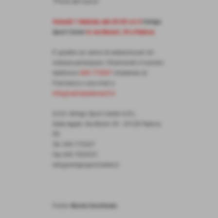
"Prova del Cuoco"
Venerdì 1 febbraio alle 20:30 c/o il
Vertigo
Sport Center
in via Restori, 39 a Padova
E' gradito un cenno di adesione per chi
volesse partecipare. Chiamando il numero
telefonico
049 775207
chiedendo di
Francesca o una mail a
info@calciopadovac5.it
S.S.D. Vertigo Sport Center A.R.L.
Sede legale: Via Ristori 39 - 35128 Padova
PD
Tel. 049 775207
Fax 049 7929551
info@vertigosportcenter.it
Fonte:
Nicola Cecchinato