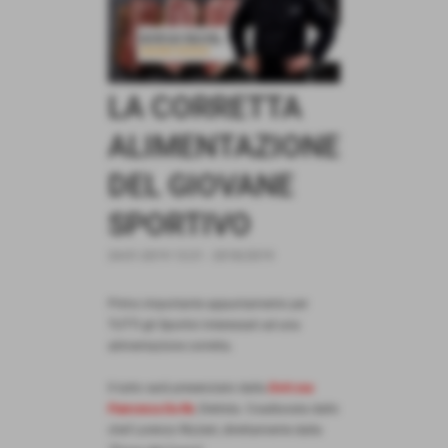
LA CORRETTA
ALIMENTAZIONE
DEL GIOVANE
SPORTIVO
24-01-2019 13:21
-
2018/2019
Primo importante appuntamento per
TUTTI gli Sportivi interessati ad una
alimentazione corretta.
Il tutto sarà presenziato dalla
Dott.ssa
Francesca Da Re
, Dietista. Coadiuvata dallo
chef Lorenzo Rizzieri, direttamente dalla