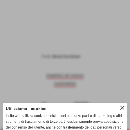
Fonte:
Nicola Cecchinato
inserisci un nuovo
commento
<<
succes
close
Utilizziamo i cookies
preced
sivo >>
Il sito web utilizza cookie tecnici propri e di terze parti e di marketing o altri
ente
strumenti di tracciamento di terze parti, esclusivamente previa acquisizione
del consenso dell'utente, anche con trasferimento dei dati personali verso