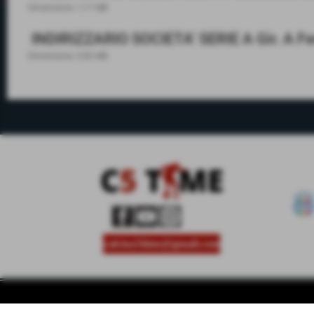
Dimensione: 1,17 MB
INDIRIZZARIO SOCIETA' SERIE A Gir. A 
Dimensione: 0,96 MB
calcioa5time@gmail.com