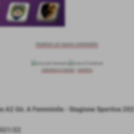
inserisci un nuovo commento
calendario e risultati
-
classifica
 A2 Gir. A Femminile - Stagione Sportiva 20
2021/22