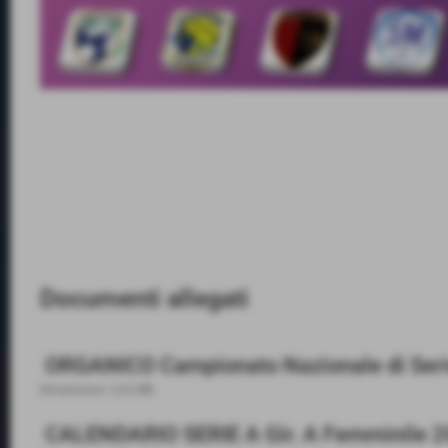
Documenti allegati
ORGANICO Campionato Nazionale di Serie
Dimensione: 5,33 MB
CALENDARIO SERIE A Gir. A Femminile 