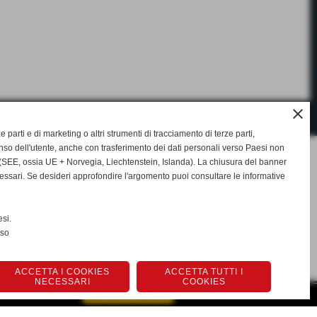
close
ze parti e di marketing o altri strumenti di tracciamento di terze parti,
so dell'utente, anche con trasferimento dei dati personali verso Paesi non
SEE, ossia UE + Norvegia, Liechtenstein, Islanda). La chiusura del banner
cessari. Se desideri approfondire l'argomento puoi consultare le informative
si.
nso
ACCETTA I COOKIES
ACCETTA TUTTI I
NECESSARI
COOKIES
GESTISCI IL TUO SITO