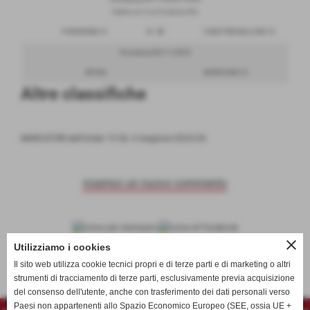
PalaFlora di Torre Pordenone (PN)
PORDENONE C5
0 - 10
CANOTTIERI BELLUNO C5
Domenica 09/11/2025
RIPOSA
-
MONTICANO C5
Altre classifiche
MARCATORI dell'Under 15 Gir. 4 stagione 2025/26
inserisci un nuovo commento
close
scheda
-
calendario e risultati
Utilizziamo i cookies
Il sito web utilizza cookie tecnici propri e di terze parti e di marketing o altri
strumenti di tracciamento di terze parti, esclusivamente previa acquisizione
del consenso dell'utente, anche con trasferimento dei dati personali verso
Paesi non appartenenti allo Spazio Economico Europeo (SEE, ossia UE +