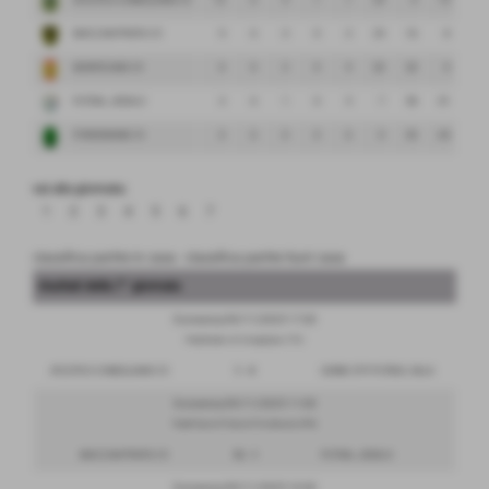
ATLETICO CONEGLIANO C5
13
6
4
1
1
24
9
15
MACCAN PRATA C5
9
6
3
0
3
24
16
8
MONTICANO C5
6
6
2
0
4
20
20
0
FUTSAL JESOLO
3
6
1
0
5
7
58
-51
PORDENONE C5
0
6
0
0
6
9
43
-34
vai alla giornata:
1
2
3
4
5
6
7
classifica partite in casa
-
classifica partite fuori casa
risultati della 7° giornata
Domenica 09/11/2025 17:30
PalaStadio di Conegliano (TV)
ATLETICO CONEGLIANO C5
1 - 4
UDINE CITY FUTBOL SALA
Domenica 09/11/2025 11:00
PalaPrata di Prata di Pordenone (PN)
MACCAN PRATA C5
12 - 1
FUTSAL JESOLO
Domenica 09/11/2025 16:30