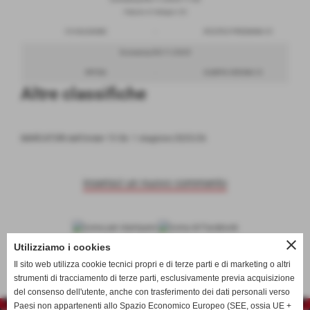
PalaLido di Valdagno (VI)
C5 VALDAGNO
-
ATLETICO PRESSANA C5
Domenica 09/11/2025
RIPOSA
-
OLIMPIA VERONA C5
Altre classifiche
MARCATORI dell'Under 15 Gir. 1 stagione 2025/26
inserisci un nuovo commento
close
scheda
-
calendario e risultati
Utilizziamo i cookies
Il sito web utilizza cookie tecnici propri e di terze parti e di marketing o altri
strumenti di tracciamento di terze parti, esclusivamente previa acquisizione
del consenso dell'utente, anche con trasferimento dei dati personali verso
Paesi non appartenenti allo Spazio Economico Europeo (SEE, ossia UE +