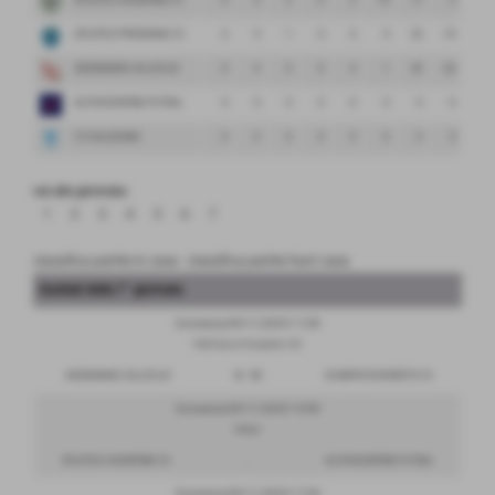
ATLETICO VICENTINO C5
6
4
2
0
2
13
11
2
ATLETICO PRESSANA C5
3
4
1
0
3
9
23
-14
ARZIGNANO CALCIO A5
0
4
0
0
4
1
33
-32
ALTOVICENTINO FUTSAL
0
0
0
0
0
0
0
0
C5 VALDAGNO
0
0
0
0
0
0
0
0
vai alla giornata:
1
2
3
4
5
6
7
classifica partite in casa
-
classifica partite fuori casa
risultati della 7° giornata
Domenica 09/11/2025 11:00
PalaTezze di Arzignano (VI)
ARZIGNANO CALCIO A5
0 - 13
OLYMPIA ROVERETO C5
Domenica 09/11/2025 10:00
Campo
ATLETICO VICENTINO C5
-
ALTOVICENTINO FUTSAL
Domenica 09/11/2025 17:30