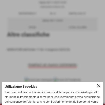
Sabato 08/11/2025 18:45
PalaFranchetti di Mestre (VE)
MESTREFENICEC5
13 - 0
MARTELLAGO C5
Sabato 08/11/2025
RIPOSA
-
FUTSAL VILLORBA
Altre classifiche
MARCATORI dell'Under 17 Gir. 4 stagione 2025/26
inserisci un nuovo commento
close
scheda
-
calendario e risultati
Utilizziamo i cookies
Il sito web utilizza cookie tecnici propri e di terze parti e di marketing o altri
strumenti di tracciamento di terze parti, esclusivamente previa acquisizione
del consenso dell'utente, anche con trasferimento dei dati personali verso