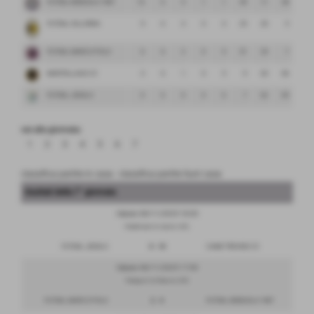
FUTSAL BISSUOLA 1987
13
6
4
1
1
49
11
38
FUTSAL VILLORBA
9
6
3
0
3
25
20
5
FUTSAL MARCO POLO
6
6
2
0
4
31
24
7
MARTELLAGO C5
3
6
1
0
5
9
65
-56
FUTSAL JESOLO
0
6
0
0
6
7
62
-55
vai alla giornata:
1
2
3
4
5
6
7
classifica partite in casa
-
classifica partite fuori casa
risultati della 7° giornata
Sabato 08/11/2025 18:30
PalaRodari di Jesolo (VE)
FUTSAL JESOLO
0 - 10
CAME TREVISO C5
Sabato 08/11/2025 17:00
Palasport di Marcon (VE)
FUTSAL MARCO POLO
2 - 4
FUTSAL BISSUOLA 1987