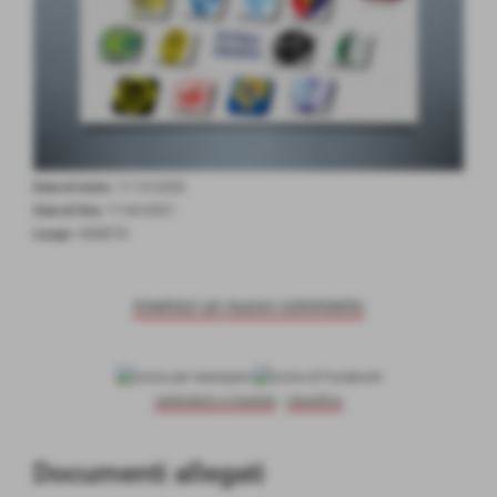
Data di inizio:
17-10-2020
Data di fine:
17-04-2021
Luogo:
VENETO
inserisci un nuovo commento
calendario e risultati
-
classifica
Documenti allegati