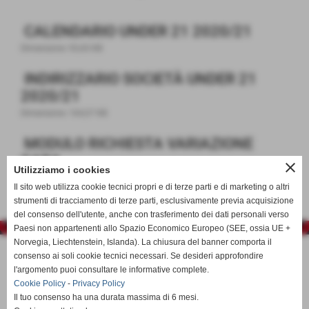
CALENDARIO UNDER 21 2020/21
Dimensione: 93,43 KB
INDIRIZZARIO SOCIETÀ UNDER 21
2020/21
Dimensione: 164,37 KB
MODULO RICHIESTA VARIAZIONE
GARA
close
Utilizziamo i cookies
Dimensione: 131,90 KB
Il sito web utilizza cookie tecnici propri e di terze parti e di marketing o altri
strumenti di tracciamento di terze parti, esclusivamente previa acquisizione
del consenso dell'utente, anche con trasferimento dei dati personali verso
Paesi non appartenenti allo Spazio Economico Europeo (SEE, ossia UE +
Norvegia, Liechtenstein, Islanda). La chiusura del banner comporta il
consenso ai soli cookie tecnici necessari. Se desideri approfondire
l'argomento puoi consultare le informative complete.
Cookie Policy
-
Privacy Policy
Il tuo consenso ha una durata massima di 6 mesi.