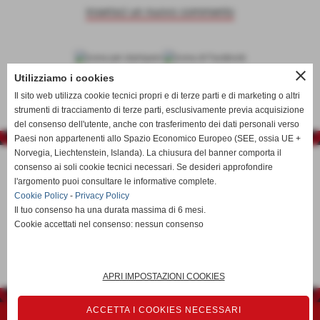
inserisci un nuovo commento
close
calendario e risultati
Utilizziamo i cookies
Il sito web utilizza cookie tecnici propri e di terze parti e di marketing o altri
strumenti di tracciamento di terze parti, esclusivamente previa acquisizione
del consenso dell'utente, anche con trasferimento dei dati personali verso
Paesi non appartenenti allo Spazio Economico Europeo (SEE, ossia UE +
Norvegia, Liechtenstein, Islanda). La chiusura del banner comporta il
consenso ai soli cookie tecnici necessari. Se desideri approfondire
l'argomento puoi consultare le informative complete.
Cookie Policy
-
Privacy Policy
Il tuo consenso ha una durata massima di 6 mesi.
Cookie accettati nel consenso: nessun consenso
calcioa5time@gmail.com
APRI IMPOSTAZIONI COOKIES
ACCETTA I COOKIES NECESSARI